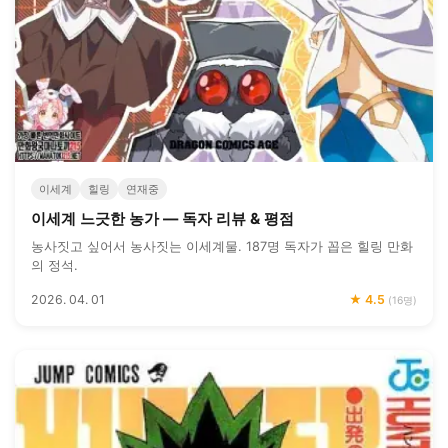
이세계
힐링
연재중
이세계 느긋한 농가 — 독자 리뷰 & 평점
농사짓고 싶어서 농사짓는 이세계물. 187명 독자가 꼽은 힐링 만화
의 정석.
2026. 04. 01
★ 4.5
(16명)