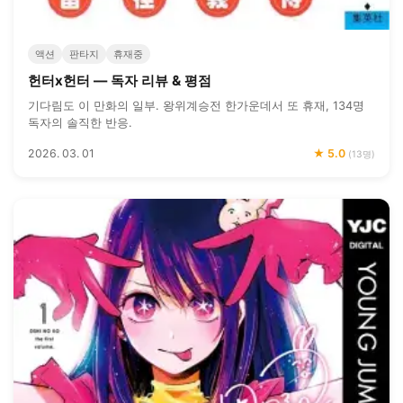
액션
판타지
휴재중
헌터x헌터 — 독자 리뷰 & 평점
기다림도 이 만화의 일부. 왕위계승전 한가운데서 또 휴재, 134명
독자의 솔직한 반응.
2026. 03. 01
★ 5.0
(13명)