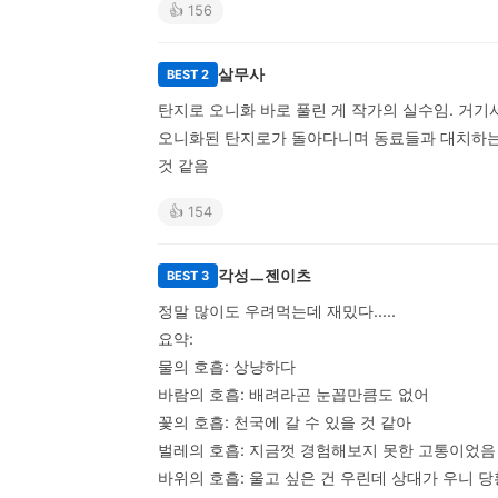
👍 156
살무사
BEST 2
탄지로 오니화 바로 풀린 게 작가의 실수임. 거기
오니화된 탄지로가 돌아다니며 동료들과 대치하는 
것 같음
👍 154
각성ㅡ젠이츠
BEST 3
정말 많이도 우려먹는데 재밌다.....

요약:

물의 호흡: 상냥하다

바람의 호흡: 배려라곤 눈꼽만큼도 없어

꽃의 호흡: 천국에 갈 수 있을 것 같아

벌레의 호흡: 지금껏 경험해보지 못한 고통이었음

바위의 호흡: 울고 싶은 건 우린데 상대가 우니 