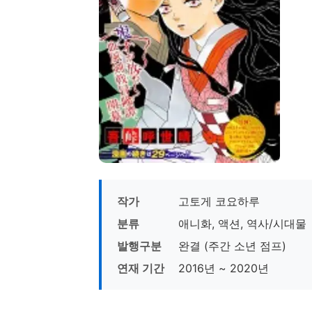
작가
고토게 코요하루
분류
애니화, 액션, 역사/시대물
발행구분
완결 (주간 소년 점프)
연재 기간
2016년 ~ 2020년