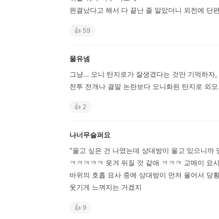
완결났다고 해서 다 끝난 줄 알았더니 외전에 단
👍 59
물유넴
그냥... 오니 탄지로가 잘생겼다는 것만 기억하자,
전투 전개나 결말 논란보다 오니화된 탄지로 외모
👍 2
나너무슬퍼요
"울고 싶은 건 나였는데 상대방이 울고 있으니까 
ㅋㅋㅋㅋㅋ 웃겨 뒤질 것 같애 ㅋㅋㅋ 교메이 묘사
바위의 호흡 묘사 중에 상대방이 먼저 울어서 당황
웃기게 느껴지는 거겠지
👍 9