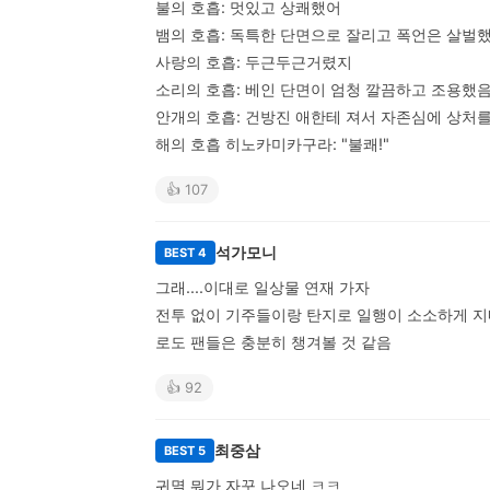
불의 호흡: 멋있고 상쾌했어

뱀의 호흡: 독특한 단면으로 잘리고 폭언은 살벌했
사랑의 호흡: 두근두근거렸지

소리의 호흡: 베인 단면이 엄청 깔끔하고 조용했음
안개의 호흡: 건방진 애한테 져서 자존심에 상처를
해의 호흡 히노카미카구라: "불쾌!"
👍 107
석가모니
BEST 4
그래....이대로 일상물 연재 가자

전투 없이 기주들이랑 탄지로 일행이 소소하게 지내
로도 팬들은 충분히 챙겨볼 것 같음
👍 92
최중삼
BEST 5
귀멸 뭐가 자꾸 나오네 ㅋㅋ
